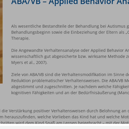
ABA/VB – Applied Behavior Ana
Als wesentliche Bestandteile der Behandlung bei Autismus ge
Behandlungsbeginn sowie die Einbeziehung der Eltern als „
Therapie.
Die Angewandte Verhaltensanalyse oder Applied Behavior Analy
wissenschaftlich gut abgesicherte bzw. wirksame Methode z
Myers et al., 2007).
Ziele von ABA/VB sind die Verhaltensmodifikation im Sinne 
Reduktion problematischer Verhaltensweisen. Die ABA/VB Met
abgestimmt und zugeschnitten. Je nachdem welche Fähigkeit
kognitiven Fähigkeiten und an der Bedürfnisäußerung (Man
 die Verstärkung positiver Verhaltensweisen durch Belohnung an ob
 herauszufinden, welche Vorlieben das Kind hat und welche Motiv
hritten wird dem Kind Spaß am Lernen beigebracht – mit der Motiva
 gesamten Umfeldes (Eltern und Schule/Kindergärten) und die ko