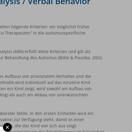
lysis / Verbal Behavior
lten folgende Kriterien: ein möglichst früher
Co-Therapeuten“ in die autismusspezifische
sis (ABA) erfüllt diese Kriterien und gilt als
ur Behandlung des Autismus (Bölte & Poustka, 2002;
des Aufbaus von prosozialem Verhaltes und die
hodik wird individuell auf das einzelne Kind
en ein Kind zeigt, wird sowohl am Aufbau von
ding) als auch am Abbau von unerwünschten
erster Stelle. In den ersten Einheiten wird ein
ation zur Verfügung steht, damit es einer
tion, die das Kind von sich aus zeigt.
nsequente Umsetzung der Empfehlungen im häuslichen