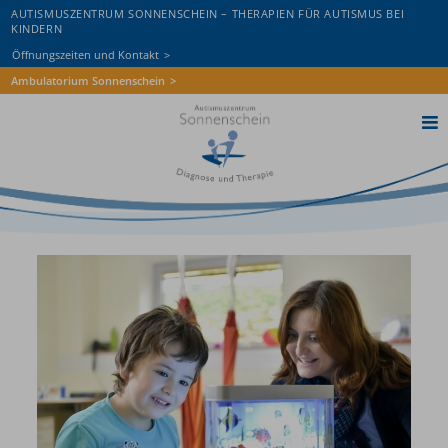
AUTISMUSZENTRUM SONNENSCHEIN – THERAPIEN FÜR AUTISMUS BEI
KINDERN
Öffnungszeiten und Kontakt
Ambulatorium Sonnenschein
Home
AZS St. Pölten
AZS Wiener Neustadt
Autismus
Diagnostik
Therapie
Wissen & Aktuelles
Spenden