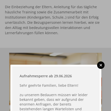
Die Einbeziehung der Eltern, Anleitung für das tägliche
häusliche Training sowie die Zusammenarbeit mit
Institutionen (Kindergarten, Schule..) sind für den Erfolg
unerlässlich. Die Bezugspersonen lernen hierbei, wie sie
den Alltag mit bedeutungsvollen Interaktionen und
Lernerfahrungen füllen können.
Aufnahmesperre ab 29.06.2026
Sehr geehrte Familien, liebe Eltern!
zu unserem Bedauern müssen wir leider
bekannt geben, dass wir aufgrund der
enormen Anfragen, der bereits
bestehenden langen Wartelisten und