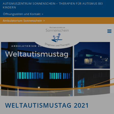
AUTISMUSZENTRUM SONNENSCHEIN – THERAPIEN FÜR AUTISMUS BEI
KINDERN
Öffnungszeiten und Kontakt
Ambulatorium Sonnenschein
Home
AZS St. Pölten
AZS Wiener Neustadt
Autismus
Diagnostik
Therapie
Wissen & Aktuelles
WELTAUTISMUSTAG 2021
Spenden