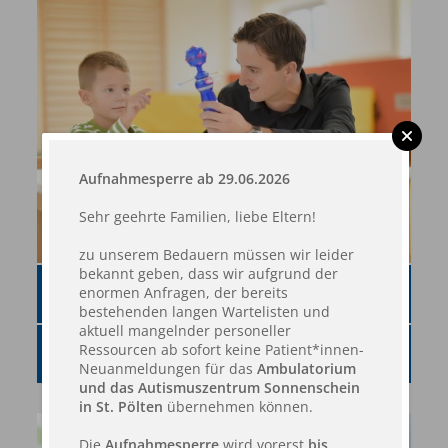
Aufnahmesperre ab 29.06.2026
Sehr geehrte Familien, liebe Eltern!
zu unserem Bedauern müssen wir leider
bekannt geben, dass wir aufgrund der
enormen Anfragen, der bereits
THERAPIEMATERIALIEN
bestehenden langen Wartelisten und
aktuell mangelnder personeller
Ressourcen ab sofort keine Patient*innen-
THERAPIEFORMEN
Neuanmeldungen für das
Ambulatorium
und das Autismuszentrum Sonnenschein
in St. Pölten
übernehmen können.
Die
Aufnahmesperre
wird vorerst
bis