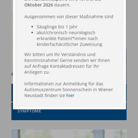
Oktober 2026
dauern.
Ausgenommen von dieser Maßnahme sind
Säuglinge bis 1 Jahr
akut/chronisch neurologisch
erkrankte Patient*innen nach
kinderfachärztlicher Zuweisung
Wir bitten um Ihr Verständnis und
Kenntnisnahme! Gerne senden wir Ihnen
auf Anfrage Kontaktadressen für Ihr
Anliegen zu.
Informationen zur Anmeldung für das
Autismuszentrum Sonnenschein in Wiener
WAS IST AUTISMUS?
Neustadt finden sie
hier
SYMPTOME