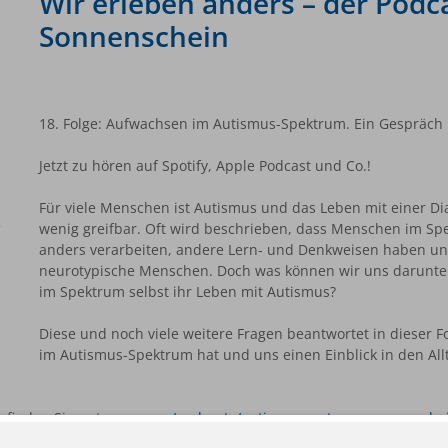
Wir erleben anders – der Pod
Sonnenschein
18. Folge: Aufwachsen im Autismus-Spektrum. Ein Gespräch
Jetzt zu hören auf Spotify, Apple Podcast und Co.!
Für viele Menschen ist Autismus und das Leben mit einer 
wenig greifbar. Oft wird beschrieben, dass Menschen im 
anders verarbeiten, andere Lern- und Denkweisen haben un
neurotypische Menschen. Doch was können wir uns darunter
im Spektrum selbst ihr Leben mit Autismus?
Diese und noch viele weitere Fragen beantwortet in dieser F
im Autismus-Spektrum hat und uns einen Einblick in den Al
s finden Sie unter
rss.com/podcasts/autismuszentrum-sonnensche