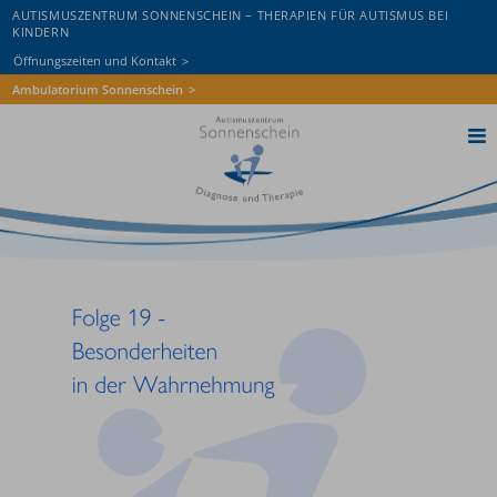
AUTISMUSZENTRUM SONNENSCHEIN – THERAPIEN FÜR AUTISMUS BEI
KINDERN
Öffnungszeiten und Kontakt
Ambulatorium Sonnenschein
Home
AZS St. Pölten
AZS Wiener Neustadt
Autismus
Diagnostik
Therapie
Wissen & Aktuelles
Spenden